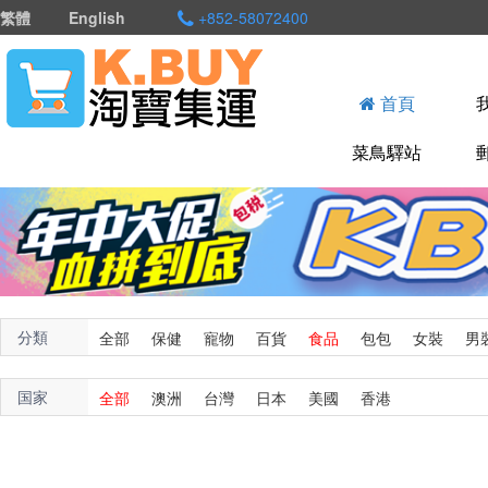
繁體
English
+852-58072400
首頁
菜鳥驛站
分類
全部
保健
寵物
百貨
食品
包包
女裝
男
国家
全部
澳洲
台灣
日本
美國
香港