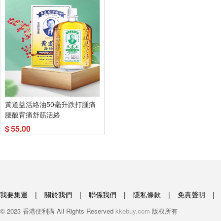
黃道益活絡油50毫升跌打腫痛
腰酸背痛舒筋活絡
$
55.00
我要集運
|
關於我們
|
聯係我們
|
隱私條款
|
免責聲明
|
© 2023 香港便利購 All Rights Reserved
kkebuy.com
版权所有