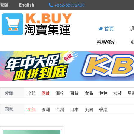
繁體
English
+852-58072400
首頁
菜鳥驛站
分類
全部
保健
寵物
百貨
食品
包包
女裝
男
国家
全部
澳洲
台灣
日本
美國
香港